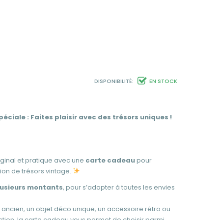
DISPONIBILITÉ:
EN STOCK
ciale : Faites plaisir avec des trésors uniques !
ginal et pratique avec une
carte cadeau
pour
ion de trésors vintage.
lusieurs montants
, pour s’adapter à toutes les envies
r ancien, un objet déco unique, un accessoire rétro ou
ction, la carte cadeau vous permet de choisir parmi