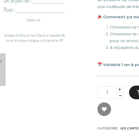
une multitude de tréso
Comment ça ma
Choisissez le
Choisissez le 
pour un envoi 
A réception du
Valable 1 an à p
QUANTITÉ
DE
CARTE
CADEAU
30
EUROS
CATÉGORIE :
LES CART