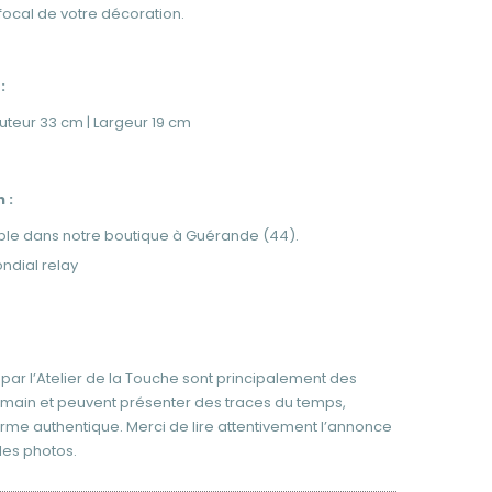
focal de votre décoration.
:
uteur 33 cm | Largeur 19 cm
 :
ible dans notre boutique à Guérande (44).
ndial relay
par l’Atelier de la Touche sont principalement des
 main et peuvent présenter des traces du temps,
arme authentique. Merci de lire attentivement l’annonce
 les photos.