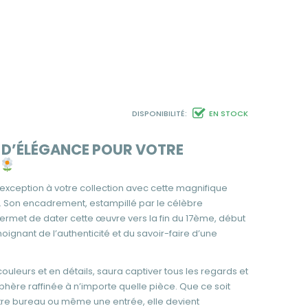
DISPONIBILITÉ:
EN STOCK
 D’ÉLÉGANCE POUR VOTRE
exception à votre collection avec cette magnifique
ée. Son encadrement, estampillé par le célèbre
ermet de dater cette œuvre vers la fin du 17ème, début
oignant de l’authenticité et du savoir-faire d’une
 couleurs et en détails, saura captiver tous les regards et
ère raffinée à n’importe quelle pièce. Que ce soit
otre bureau ou même une entrée, elle devient