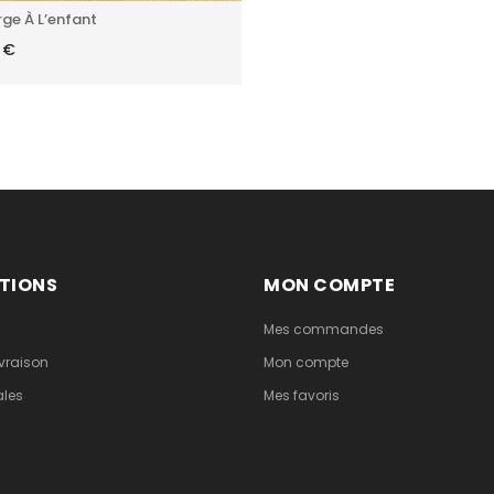
rge À L’enfant
0
€
TIONS
MON COMPTE
Mes commandes
vraison
Mon compte
ales
Mes favoris