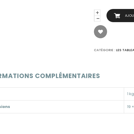
QUANTITÉ
AJOU
DE
L'HUILE
SUR
TOILE
SIGNÉE
CATÉGORIE :
LES TABLE
RMATIONS COMPLÉMENTAIRES
1 kg
sions
19 